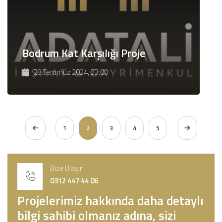
Bodrum Kat Karşılığı Proje
28 Temmuz 2024, 23:00
1
2
3
4
5
Bize Ulaşın
0312 447 44 06
Projelerimiz hakkında daha detaylı
bilgi sahibi olmanız adına, sizi